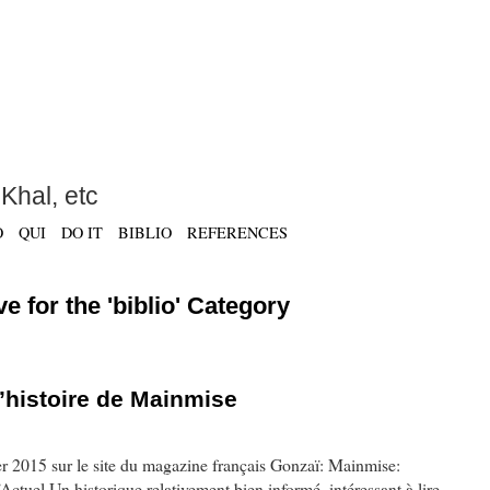
Khal, etc
O
QUI
DO IT
BIBLIO
REFERENCES
e for the 'biblio' Category
 l’histoire de Mainmise
r 2015 sur le site du magazine français Gonzaï: Mainmise:
Actuel Un historique relativement bien informé, intéressant à lire