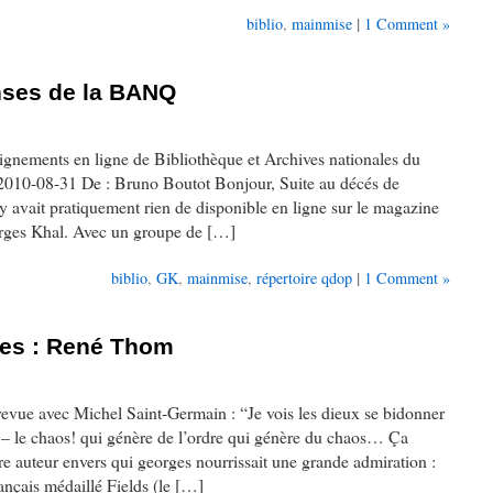
|
biblio
,
mainmise
1 Comment »
nses de la BANQ
gnements en ligne de Bibliothèque et Archives nationales du
2010-08-31 De : Bruno Boutot Bonjour, Suite au décés de
n’y avait pratiquement rien de disponible en ligne sur le magazine
orges Khal. Avec un groupe de […]
|
biblio
,
GK
,
mainmise
,
répertoire qdop
1 Comment »
hes : René Thom
evue avec Michel Saint-Germain : “Je vois les dieux se bidonner
 – le chaos! qui génère de l’ordre qui génère du chaos… Ça
re auteur envers qui georges nourrissait une grande admiration :
nçais médaillé Fields (le […]