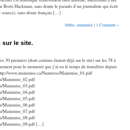
 par Boris Hackman, sans doute le pseudo d’un journaliste qui écrit
e source), sans doute français […]
|
biblio
,
mainmise
1 Comment »
sur le site.
les 30 premiers (dont certains étaient déjà sur le site) sur les 78 à
quement pour le moment) que j’ai eu le temps de transférer depuis
: http://www.mainmise.ca/Numeros/Mainmise_01.pdf
s/Mainmise_02.pdf
s/Mainmise_03.pdf
s/Mainmise_04.pdf
s/Mainmise_05.pdf
s/Mainmise_06.pdf
s/Mainmise_07.pdf
s/Mainmise_08.pdf
os/Mainmise_09.pdf […]