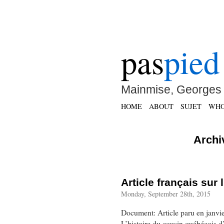
pas
pied
Mainmise, Georges 
HOME
ABOUT
SUJET
WH
Archiv
Article français sur
Monday, September 28th, 2015
Document: Article paru en janvie
L’histoire du cousin québécois d’