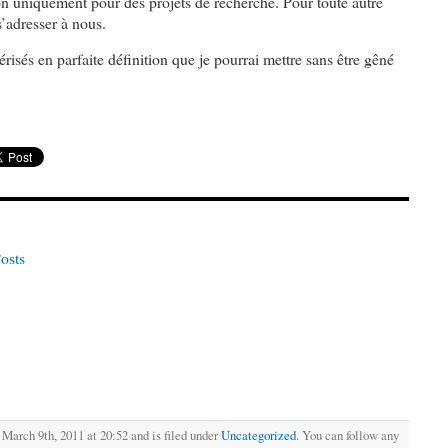
tion uniquement pour des projets de recherche. Pour toute autre
 s’adresser à nous.
isés en parfaite définition que je pourrai mettre sans être gêné
.
osts
March 9th, 2011 at 20:52 and is filed under
Uncategorized
. You can follow any