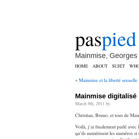
pas
pied
Mainmise, Georges 
HOME
ABOUT
SUJET
WH
«
Mainmise et la liberté sexuelle
Mainmise digitalisé
March 9th, 2011 by
Christian, Bruno, et tous de Mai
Voilà, j’ai finalement parlé avec
qu’ils numérisent les numéros si 