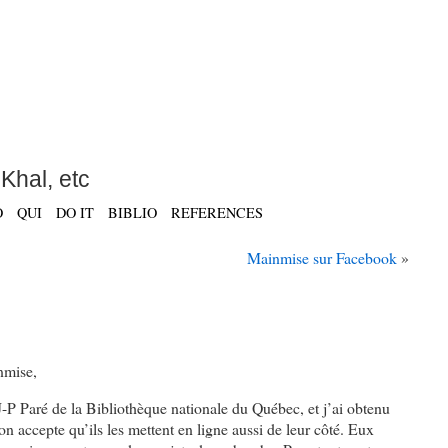
Khal, etc
O
QUI
DO IT
BIBLIO
REFERENCES
Mainmise sur Facebook
»
nmise,
 J-P Paré de la Bibliothèque nationale du Québec, et j’ai obtenu
on accepte qu’ils les mettent en ligne aussi de leur côté. Eux