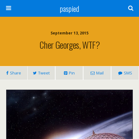
paspied
September 13, 2015
Cher Georges, WTF?
Share
Tweet
Pin
Mail
SMS