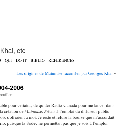
Khal, etc
O
QUI
DO IT
BIBLIO
REFERENCES
Les origines de Mainmise racontées par Georges Khal
»
2004-2006
ouillard
vable pour certains, de quitter Radio-Canada pour me lancer dans
la création de
Mainmise
. J’étais à l’emploi du diffuseur public
oix s’offraient à moi. Je reste et refuse la bourse que m’accordait
rio, puisque la Sodec ne permettait pas que je sois à l’emploi