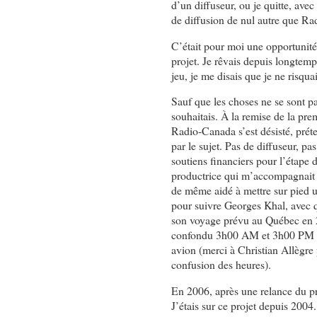
d’un diffuseur, ou je quitte, ave
de diffusion de nul autre que R
C’était pour moi une opportunité
projet. Je rêvais depuis longtemp
jeu, je me disais que je ne risqua
Sauf que les choses ne se sont p
souhaitais. À la remise de la pre
Radio-Canada s’est désisté, préte
par le sujet. Pas de diffuseur, pas
soutiens financiers pour l’étape 
productrice qui m’accompagnait 
de même aidé à mettre sur pied u
pour suivre Georges Khal, avec q
son voyage prévu au Québec en 
confondu 3h00 AM et 3h00 PM sur
avion (merci à Christian Allègre 
confusion des heures).
En 2006, après une relance du proj
J’étais sur ce projet depuis 2004. 