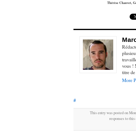
Thérèse Chauvet, Ge
Marc
Rédacte
plusieu
travail
vous ! 
titre d
More P
#
This entry was posted on Mond
responses to this