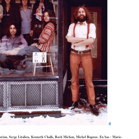
#
boriau, Serge Litalien, Kenneth Chalk, Roch Michon, Michel Bogosse. En bas : Marie-