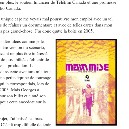
c en plus, le soutien financier de Téléfilm Canada et une promesse
adio-Canada.
 unique et je me voyais mal poursuivre mon emploi avec un tel
s de réaliser un documentaire et avec de telles cartes dans mon
is pas grand-chose. J’ai donc quitté la boîte en 2005.
as déroulées comme je le
mière version du scénario,
xtant ne plus être intéressé
 de possibilités d’obtenir de
de la production. La
dans cette aventure m’a tout
ne petite équipe de tournage
ui je correspondais, lors de
2005. Mais Georges a
 son billet et a raté son
pour cette anecdote sur la
et, j’ai baissé les bras.
C’était trop difficile de tenir